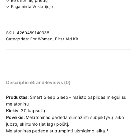
✓ Be dirbtinių priedų
✓ Pagaminta Vokietijoje
SKU:
4260489140338
Categories:
For Women
,
First Aid Kit
Description
Brand
Reviews (0)
Produktas:
Smart Sleep Sleep+ maisto papildas miegui su
melatoninu
Kiekis:
30 kapsulių
Poveikis:
Melatoninas padeda sumažinti subjektyvų laiko
juostų skirtumo (jet lag) pojūtį.
Melatoninas padeda sutrumpinti užmigimo laiką.*