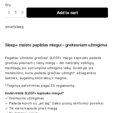
Qty
Add to cart
smartsleep
Sleep+ maisto papildas miegui – greitesniam užmigimui
Pagaliau užmikite greičiau! SLEEP+ miego kapsulės padeda
greičiau pasinerti į ramų miegą – dėl natūralių veikliųjų
medžiagų jos sutrumpina užmigimo laiką. Sudėtyje yra
melatonino, kuris padeda greičiau užmigti*, ašvagandos
šaknies, augalinių ekstraktų ir magnio.
*Teiginys patvirtintas pagal ES reglamentą.
Kodėl rinktis SLEEP+ kapsules miegui?
✓ Greitesnis užmigimas
✓ Padeda kovoti su „jet lag“ (laiko juostų skirtumo) poveikiu
✓ Tik viena kapsulė prieš miegą