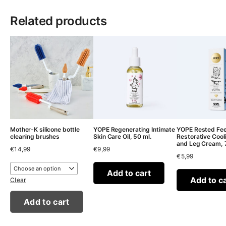
Related products
Mother-K silicone bottle
YOPE Regenerating Intimate
YOPE Rested Fee
cleaning brushes
Skin Care Oil, 50 ml.
Restorative Cool
and Leg Cream, 
€
14,99
€
9,99
€
5,99
Add to cart
Add to c
Clear
Add to cart