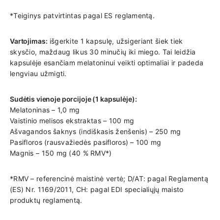
*Teiginys patvirtintas pagal ES reglamentą.
Vartojimas:
išgerkite 1 kapsulę, užsigeriant šiek tiek
skysčio, maždaug likus 30 minučių iki miego. Tai leidžia
kapsulėje esančiam melatoninui veikti optimaliai ir padeda
lengviau užmigti.
Sudėtis vienoje porcijoje (1 kapsulėje):
Melatoninas – 1,0 mg
Vaistinio melisos ekstraktas – 100 mg
Ašvagandos šaknys (indiškasis ženšenis) – 250 mg
Pasifloros (rausvažiedės pasifloros) – 100 mg
Magnis – 150 mg (40 % RMV*)
*RMV – referencinė maistinė vertė; D/AT: pagal Reglamentą
(ES) Nr. 1169/2011, CH: pagal EDI specialiųjų maisto
produktų reglamentą.